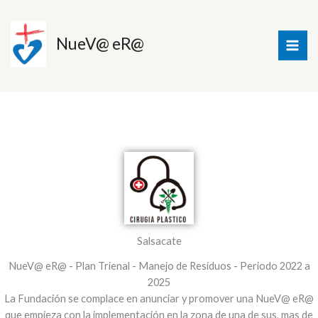
Ir
al
NueV@ eR@
contenido
Salsacate
NueV@ eR@ - Plan Trienal - Manejo de Residuos - Periodo 2022 a
2025
La Fundación se complace en anunciar y promover una NueV@ eR@
que empieza con la implementación en la zona de una de sus, mas de